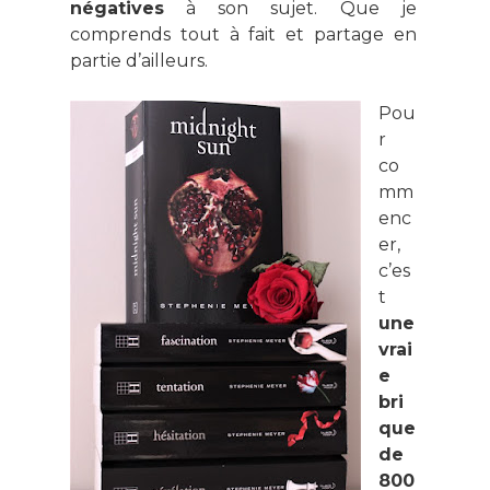
négatives
à son sujet. Que je
comprends tout à fait et partage en
partie d’ailleurs.
Pou
r
co
mm
enc
er,
c’es
t
une
vrai
e
bri
que
de
800